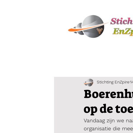
Stichting EnZpire
1
Boerenhu
op de to
Vandaag zijn we na
organisatie die me