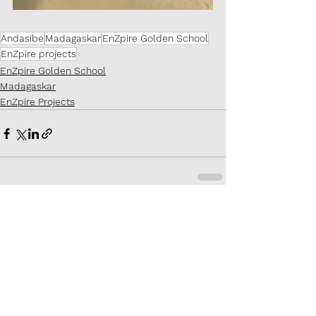
Andasibe
Madagaskar
EnZpire Golden School
EnZpire projects
EnZpire Golden School
Madagaskar
EnZpire Projects
Alles weergeven
Gerelateerde posts