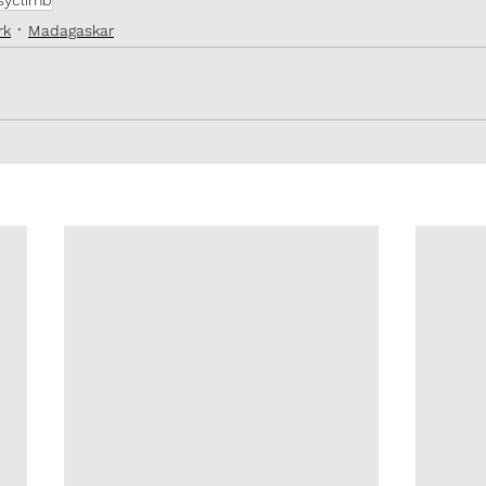
syclimb
rk
Madagaskar