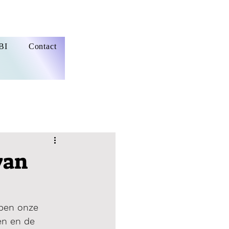
BI
Contact
van
bben onze 
n en de 