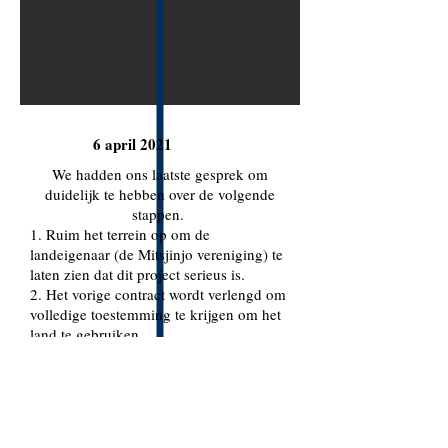
6 april 2021
We hadden ons laatste gesprek om
duidelijk te hebben over de volgende
stappen.
1. Ruim het terrein op om de
landeigenaar (de Mitsjinjo vereniging) te
laten zien dat dit project serieus is.
2. Het vorige contract wordt verlengd om
volledige toestemming te krijgen om het
land te gebruiken.
10 april 2021
De werkers begonnen het terrein schoon
te maken, terwijl Eddy voorbereidingen
trof om Gasyclimb voor te stellen aan de